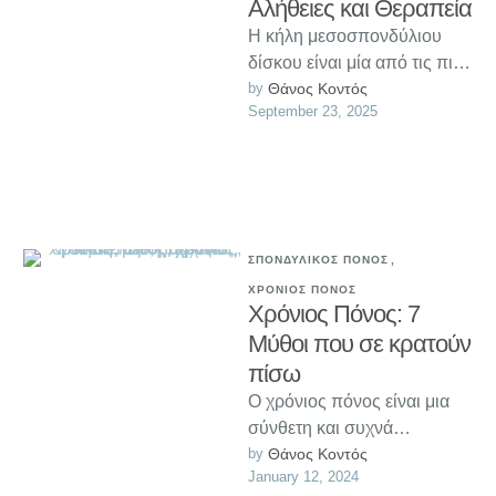
Αλήθειες και Θεραπεία
Η κήλη μεσοσπονδύλιου
δίσκου είναι μία από τις πιο
συχνές αιτίες πόνου στη
by 
Θάνος Κοντός
September 23, 2025
μέση και τον αυχένα, αλλά …
ΣΠΟΝΔΥΛΙΚΟΣ ΠΟΝΟΣ
,
ΧΡΟΝΙΟΣ ΠΟΝΟΣ
Χρόνιος Πόνος: 7
Μύθοι που σε κρατούν
πίσω
Ο χρόνιος πόνος είναι μια
σύνθετη και συχνά
παρεξηγημένη κατάσταση.
by 
Θάνος Κοντός
January 12, 2024
Σε αυτό το άρθρο