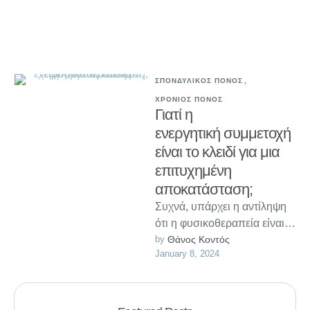
καταρρίπτουμε 7 συχνούς
μύθους …
ΣΠΟΝΔΥΛΙΚΟΣ ΠΟΝΟΣ
,
ΧΡΟΝΙΟΣ ΠΟΝΟΣ
Γιατί η
ενεργητική συμμετοχή
είναι το κλειδί για μια
επιτυχημένη
αποκατάσταση;
Συχνά, υπάρχει η αντίληψη
ότι η φυσικοθεραπεία είναι
κάτι που γίνεται σε εσένα. Τι
by 
Θάνος Κοντός
January 8, 2024
ρόλο μπορείς να παίξεις …