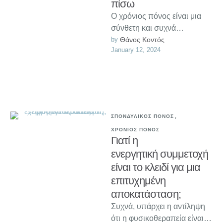
πίσω
Ο χρόνιος πόνος είναι μια
σύνθετη και συχνά
παρεξηγημένη κατάσταση.
by 
Θάνος Κοντός
January 12, 2024
Σε αυτό το άρθρο
καταρρίπτουμε 7 συχνούς
μύθους …
ΣΠΟΝΔΥΛΙΚΟΣ ΠΟΝΟΣ
,
ΧΡΟΝΙΟΣ ΠΟΝΟΣ
Γιατί η
ενεργητική συμμετοχή
είναι το κλειδί για μια
επιτυχημένη
αποκατάσταση;
Συχνά, υπάρχει η αντίληψη
ότι η φυσικοθεραπεία είναι