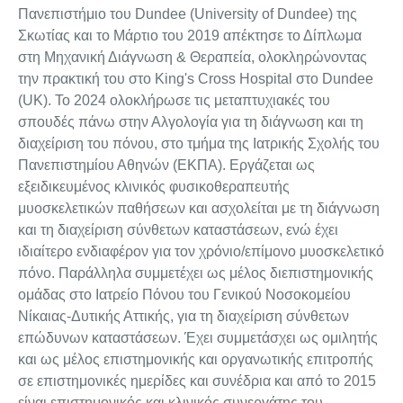
Πανεπιστήμιο του Dundee (University of Dundee) της
Σκωτίας και το Μάρτιο του 2019 απέκτησε το Δίπλωμα
στη Μηχανική Διάγνωση & Θεραπεία, ολοκληρώνοντας
την πρακτική του στο King's Cross Hospital στο Dundee
(UK). Το 2024 ολοκλήρωσε τις μεταπτυχιακές του
σπουδές πάνω στην Αλγολογία για τη διάγνωση και τη
διαχείριση του πόνου, στο τμήμα της Ιατρικής Σχολής του
Πανεπιστημίου Αθηνών (ΕΚΠΑ). Εργάζεται ως
εξειδικευμένος κλινικός φυσικοθεραπευτής
μυοσκελετικών παθήσεων και ασχολείται με τη διάγνωση
και τη διαχείριση σύνθετων καταστάσεων, ενώ έχει
ιδιαίτερο ενδιαφέρον για τον χρόνιο/επίμονο μυοσκελετικό
πόνο. Παράλληλα συμμετέχει ως μέλος διεπιστημονικής
ομάδας στο Ιατρείο Πόνου του Γενικού Νοσοκομείου
Νίκαιας-Δυτικής Αττικής, για τη διαχείριση σύνθετων
επώδυνων καταστάσεων. Έχει συμμετάσχει ως ομιλητής
και ως μέλος επιστημονικής και οργανωτικής επιτροπής
σε επιστημονικές ημερίδες και συνέδρια και από το 2015
είναι επιστημονικός και κλινικός συνεργάτης του