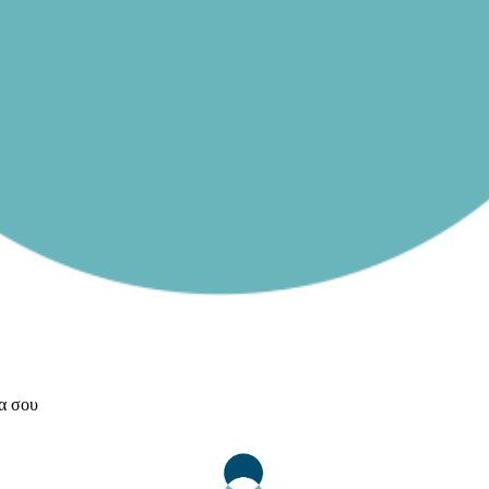
ια σου