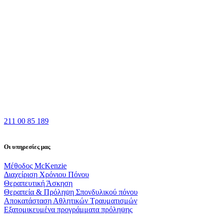
211 00 85 189
Οι υπηρεσίες μας
Μέθοδος McKenzie
Διαχείριση Χρόνιου Πόνου
Θεραπευτική Άσκηση
Θεραπεία & Πρόληψη Σπονδυλικού πόνου
Αποκατάσταση Αθλητικών Τραυματισμών
Εξατομικευμένα προγράμματα πρόληψης